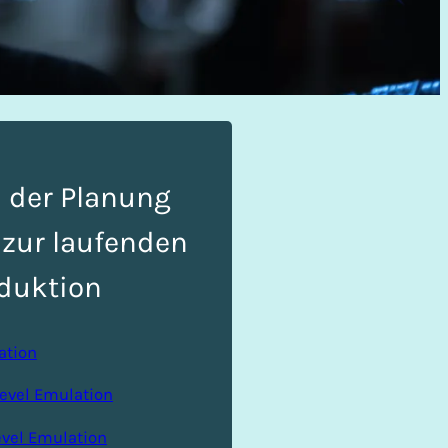
 der Planung
 zur laufenden
duktion
ation
Level Emulation
evel Emulation