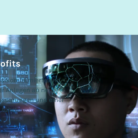
Digitaler Zwilling
Anwendungsgebiete
U
ofits
 risikominimierte und
er Anlagen an neue
nsparungen und einer
führt.