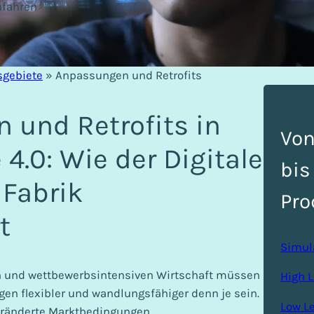
nfahren
gebiete
»
Anpassungen und Retrofits
 und Retrofits in
Von
 4.0: Wie der Digitale
bis
 Fabrik
Pro
t
Simul
en und wettbewerbsintensiven Wirtschaft müssen
High 
en flexibler und wandlungsfähiger denn je sein.
Low L
veränderte Marktbedingungen,