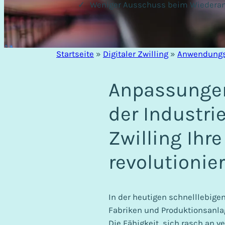
Weniger Ausschuss beim Wiedera
Startseite
»
Digitaler Zwilling
»
Anwendungs
Anpassungen
der Industrie
Zwilling Ihre
revolutionier
In der heutigen schnelllebig
Fabriken und Produktionsanlag
Die Fähigkeit, sich rasch an 